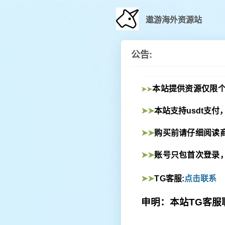
遨游海外资源站
公告:
本站提供资源仅限
➤➤
➤➤
本站支持
usdt
支付
➤➤
购买前请仔细阅读
➤➤
账号只包首次登录
➤➤
TG
客服:
点击联系
申明：本站TG客服