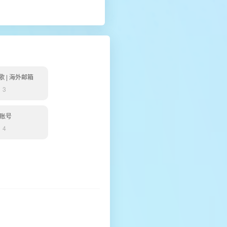
谷歌 | 海外邮箱
：3
k账号
：4