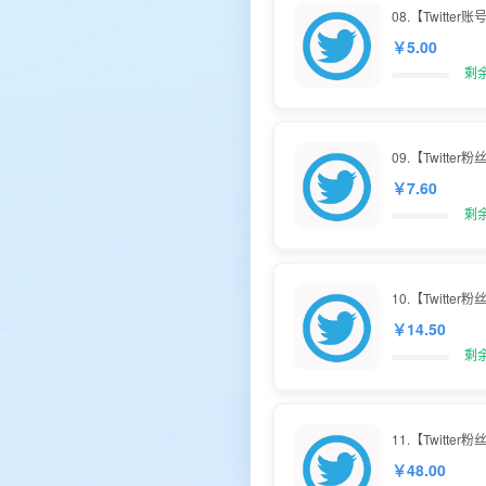
08.【Twitte
￥5.00
剩
09.【Twitter
￥7.60
剩余
10.【Twitter
￥14.50
剩余
11.【Twitter
￥48.00